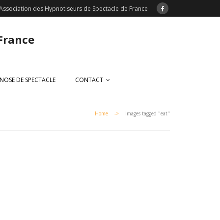
Association des Hypnotiseurs de Spectacle de France
 France
NOSE DE SPECTACLE
CONTACT
Home
->
Images tagged "eat"