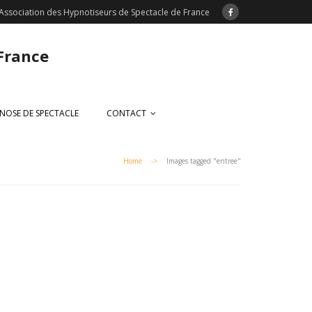
Association des Hypnotiseurs de Spectacle de France
 France
NOSE DE SPECTACLE
CONTACT
Home
->
Images tagged "entree"