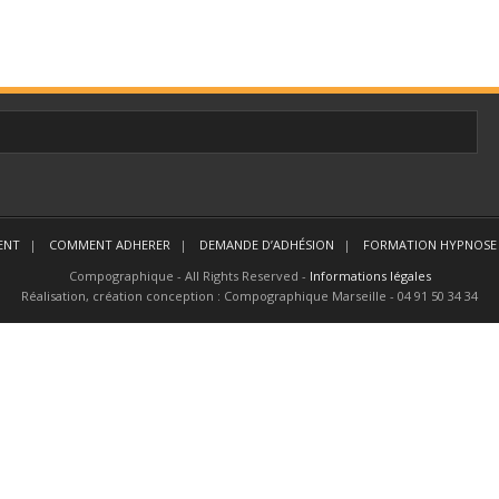
ENT
COMMENT ADHERER
DEMANDE D’ADHÉSION
FORMATION HYPNOSE 
Compographique - All Rights Reserved -
Informations légales
Réalisation, création conception : Compographique Marseille - 04 91 50 34 34