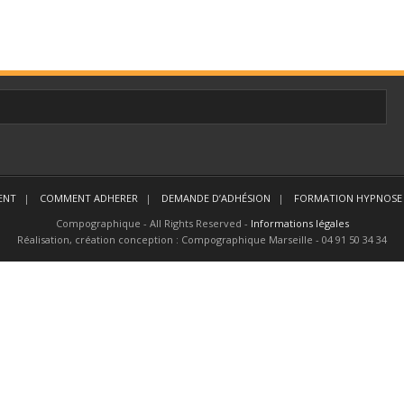
ENT
COMMENT ADHERER
DEMANDE D’ADHÉSION
FORMATION HYPNOSE 
Compographique - All Rights Reserved -
Informations légales
Réalisation, création conception : Compographique Marseille - 04 91 50 34 34