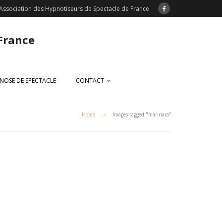
Association des Hypnotiseurs de Spectacle de France
 France
NOSE DE SPECTACLE
CONTACT
Home
->
Images tagged "marinara"