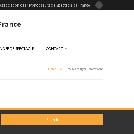
Association des Hypnotiseurs de Spectacle de France
 France
NOSE DE SPECTACLE
CONTACT
Home
->
Images tagged "profession"