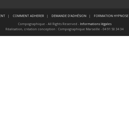
ENT
COMMENT ADHERER
DEMANDE D’ADHÉSION
FORMATION HYPNOSE 
Compographique - All Rights Reserved -
Informations légales
Réalisation, création conception : Compographique Marseille - 04 91 50 34 34