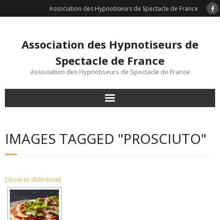
Association des Hypnotiseurs de Spectacle de France
Association des Hypnotiseurs de
Spectacle de France
Association des Hypnotiseurs de Spectacle de France
ACCUEIL
IMAGES TAGGED "PROSCIUTO"
VOTRE EVENEMENT
COMMENT ADHERER
[Show as slideshow]
DEMANDE D’ADHÉSION
FORMATION HYPNOSE DE SPECTACLE